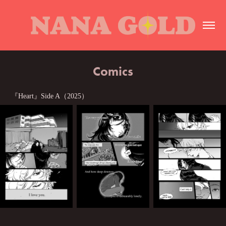
Comics
『Heart』Side A（2025）